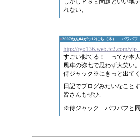
しかしＰＳＥ問題といい地
れない。
■
2007ねん04がつ12にち（木）
パワパフ
http://ryo136.web.fc2.com/vip
すごい似てる！ ってか本
風車の弥七で思わず大笑い
侍ジャック※にきっと出て
日記でブログみたいなこと
皆さんもぜひ。
※侍ジャック パワパフと