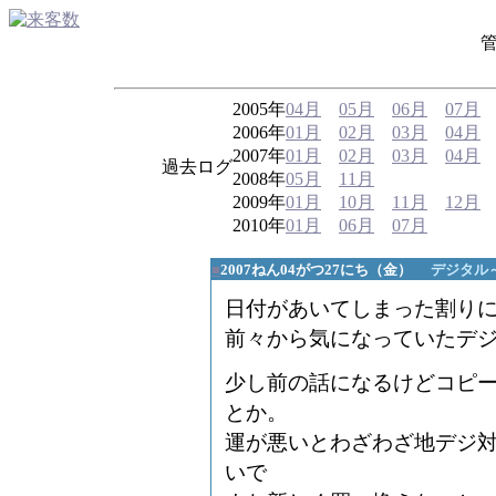
2005年
04月
05月
06月
07月
2006年
01月
02月
03月
04月
2007年
01月
02月
03月
04月
過去ログ
2008年
05月
11月
2009年
01月
10月
11月
12月
2010年
01月
06月
07月
■
2007ねん04がつ27にち（金）
デジタル
日付があいてしまった割り
前々から気になっていたデ
少し前の話になるけどコピ
とか。
運が悪いとわざわざ地デジ
いで