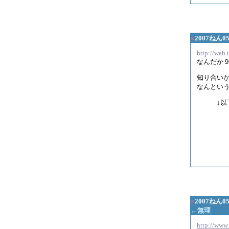
■
2007ねん
http://web.
なんだか
知り合い
なんとい
↓以下ネ
ところで
なんとな
なんと隠
偶然とは
■
2007ねん
←無理
http://www