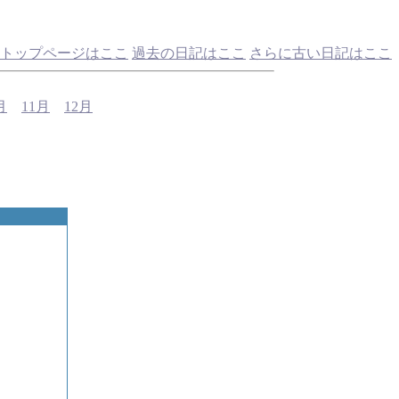
トップページはここ
過去の日記はここ
さらに古い日記はここ
月
11月
12月