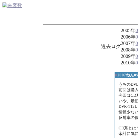
2005年
2006年
2007年
過去ログ
2008年
2009年
2010年
■
2007ねん
うちのDV
前回は購
今回はC
いや、最
DVR-11
情報少な
反射率の
CD系とは
余計に気