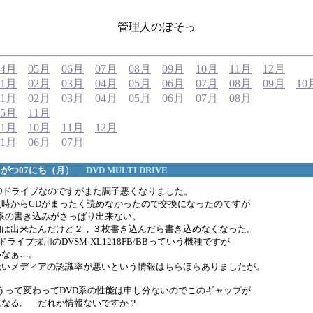
管理人のぼそっ
04月
05月
06月
07月
08月
09月
10月
11月
12月
01月
02月
03月
04月
05月
06月
07月
08月
09月
10
01月
02月
03月
04月
05月
06月
07月
08月
05月
11月
01月
10月
11月
12月
01月
06月
07月
05がつ07にち（月）
DVD MULTI DRIVE
Dドライブなのですがまた調子悪くなりました。
入時からCDがまったく読めなかったので交換になったのですが
D系の書き込みがさっぱり出来ない。
初は出来たんだけど２，３枚書き込んだら書き込めなくなった。
2Lドライブ採用のDVSM-XL1218FB/BBっていう機種ですが
いなぁ…。
低いメディアの認識率が悪いという情報はちらほらありましたが。
うって変わってDVD系の性能は申し分ないのでこのギャップが
になる。 だれか情報ないですか？