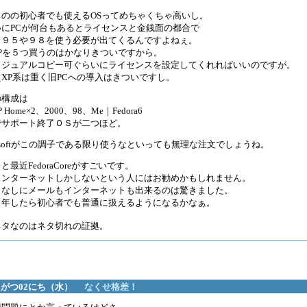
ものの初心者でも使えるOSってめちゃくちゃ高いし。
いにPCが何台もあるとライセンスと金銭面の都合で
も９５や９８を使う必要が出てくるんですよねぇ。
wsXPを５つ買うのはかなりきついですから。
カジュアルコピー可ぐらいにライセンスを設定してくれればいいのですが。
XP系は重く旧PCへの導入はきついですし。
の構成は
P Home×2、2000、98、Me｜Fedora6
でサポート終了ＯＳが二つほど。
rosoftがこの調子である限り使うなといっても無理な注文でしょうね。
最近FedoraCoreがすごいです。
インターネットしかしないという人にはお勧めかもしれません。
となしにメールもインターネットも出来るのは驚きました。
６年したら初心者でも普通に扱えるようになるかなぁ。
ネタなのはネタ切れの証拠。
05がつ02にち（水）
なくせ格差！