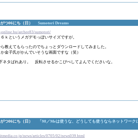
05がつ06にち（日）
Sumotori Dreams
t-online.hu/archee83/sumotori/
９６ｋというメガデモっぽいサイズですが。
から教えてもらったのでちょっとダウンロードしてみました。
うか金子氏がかんでいそうな画面ですな（笑）
タばれあり。 反転させるかこぴぺしてよんでくださいな。
このゲーム 最初の設定の画面で箱を投げて設定するのですが
く関係ないところに箱を投げまくって積んでみたりリングを壊したりしていた
しモード発動!！ キャラクターに箱を投げつけられるみたいです。
いいラッキーな発見でした。あ、そういえばまだ遊んでないや。
05がつ06にち（日）
「98／Meは使うな、どうしても使うならネットワーク
.itmedia.co.jp/news/articles/0705/02/news039.html