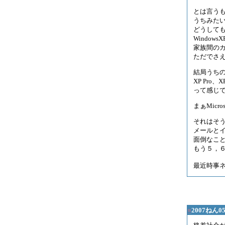
とは言う
うちみた
どうして
Windo
家族間の
ただでさえ
結局うち
XP Pro、X
って感じ
まぁMic
それはそうと
メールと
面倒なこ
もう５，
最近時事
■
2007ねん